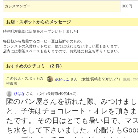
カシスマンゴー
300円
お店・スポットからのメッセージ
時津町左底郷に店舗をオープンいたしました!
毎日朝から焙煎するコーヒー豆は新鮮そのもの。
コンテストの入賞ロットなど、他では味わえない珍しい豆もあります。
店内には喫茶スペースもありますので、お気軽にお立ち寄りください。
おすすめのクチコミ （
2
件）
このお店・スポットの
みおっこ
さん （女性/長崎市/20代/Lv.7）
(投稿：200
推薦者
ひばな
さん （女性/長崎市/40代/Lv.2）
隣のパン屋さんを訪れた際、みつけまし
と、子供はチョコレート・オレを頂きま
たです。 その日はとても暑い日で、マ
ち水をして下さいました。心配りもGoo