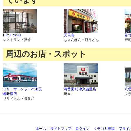
ています
HiroLicious
天天有
若竹
レストラン・洋食
ちゃんぽん・皿うどん
寿
周辺のお店・スポット
フリーマーケットACB長
清香園 時津久留里店
八
崎時津店
焼肉
フ
リサイクル・骨董品
ホーム
サイトマップ
ログイン
クチコミ投稿
プライ