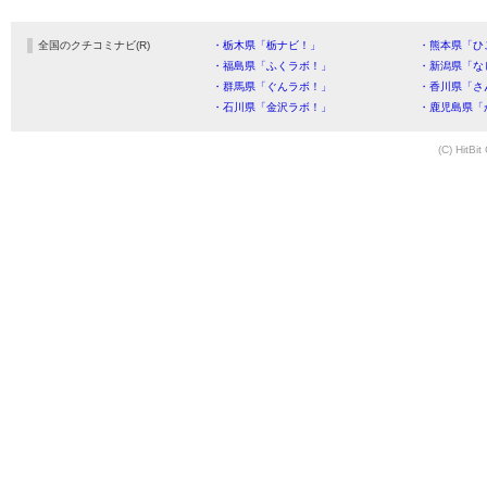
全国のクチコミナビ(R)
・栃木県「栃ナビ！」
・熊本県「ひ
・福島県「ふくラボ！」
・新潟県「な
・群馬県「ぐんラボ！」
・香川県「さ
・石川県「金沢ラボ！」
・鹿児島県「
(C) HitBit