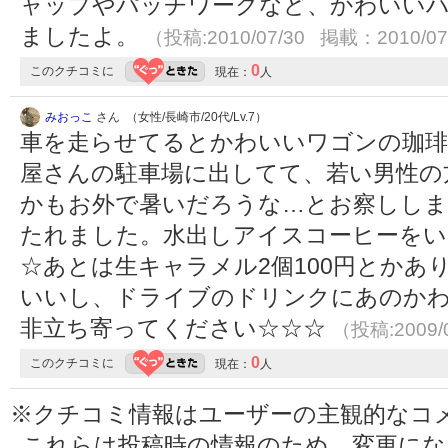
ャップやパッチワークなど、かわいい
ましたよ。
（投稿:2010/07/30 掲載：2010/07
0
このクチコミに
現在：
人
みおっこ
さん （女性/長崎市/20代/Lv.7）
車を走らせてるとかわいいワゴンの珈琲
屋さんの駐車場に出してて、若い男性の
かもお外で暑いだろうな…とお察ししま
たれました。水出しアイスコーヒーをい
☆あとは生キャラメル2個100円とかあ
いいし、ドライブのドリンクにあのか
非立ち寄ってください☆☆☆
（投稿:2009/
0
このクチコミに
現在：
人
※クチコミ情報はユーザーの主観的なコ
これらは投稿時の情報のため、変更に