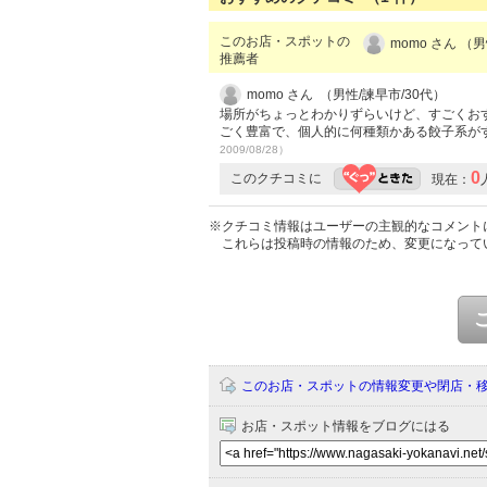
このお店・スポットの
momo さん （
推薦者
momo さん （男性/諫早市/30代）
場所がちょっとわかりずらいけど、すごくお
ごく豊富で、個人的に何種類かある餃子系が
2009/08/28）
0
このクチコミに
現在：
※クチコミ情報はユーザーの主観的なコメント
これらは投稿時の情報のため、変更になって
このお店・スポットの情報変更や閉店・
お店・スポット情報をブログにはる