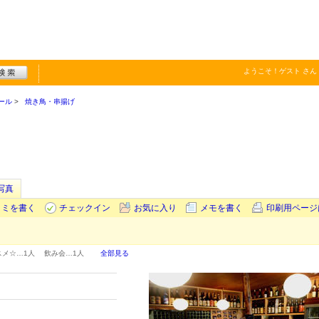
ようこそ！
ゲスト
さん
ール
焼き鳥・串揚げ
写真
コミを書く
チェックイン
お気に入り
メモを書く
印刷用ページ
スメ☆…
1人
飲み会…
1人
全部見る