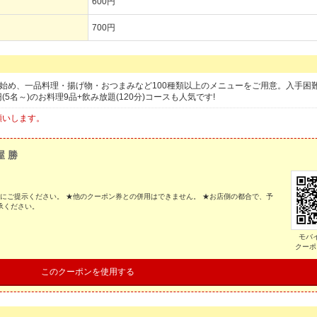
600円
700円
始め、一品料理・揚げ物・おつまみなど100種類以上のメニューをご用意。入手困
5名～)のお料理9品+飲み放題(120分)コースも人気です!
願いします。
屋 勝
際にご提示ください。 ★他のクーポン券との併用はできません。 ★お店側の都合で、予
承ください。
モバ
クーポ
このクーポンを使用する