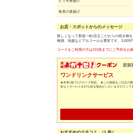
ピリ辛唐揚げ
角煮の唐揚げ
お店・スポットからのメッセージ
新しくなって新規一転!店主こだわりの焼き物を
梅酒、泡盛などアルコールも豊富です。3,000円(
コースをご利用の方は2日前までにご予約をお
居酒
ワンドリンクサービス
★本券1枚で1グループ有効。 ★この画面をご注文の
告なくサービスを打ち切る場合がございますのでご了
おすすめのクチコミ （
1
件）