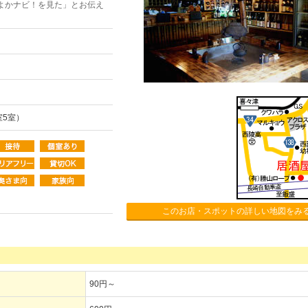
よかナビ！を見た」とお伝え
室5室）
このお店・スポットの詳しい地図をみ
90円～