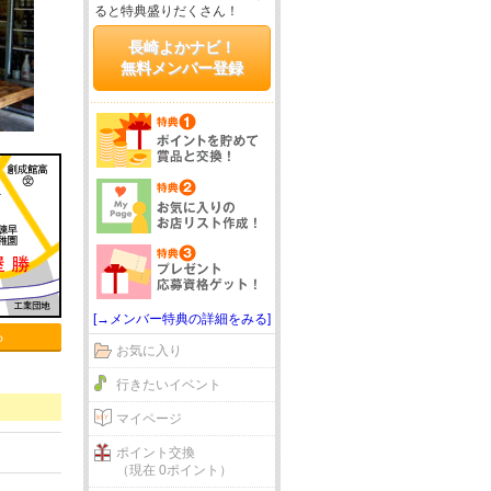
ると特典盛りだくさん！
長崎よかナビ！
無料メンバー登録
[→メンバー特典の詳細をみる]
る
お気に入り
行きたいイベント
マイページ
ポイント交換
（現在 0ポイント）