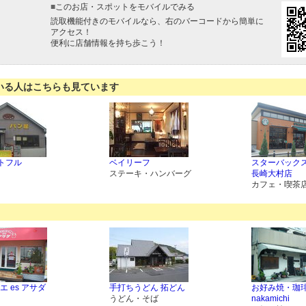
■
このお店・スポットをモバイルでみる
読取機能付きのモバイルなら、右のバーコードから簡単に
アクセス！
便利に店舗情報を持ち歩こう！
いる人はこちらも見ています
ートフル
ベイリーフ
スターバックス
ステーキ・ハンバーグ
長崎大村店
カフェ・喫茶
 es アサダ
手打ちうどん 拓どん
お好み焼・珈
うどん・そば
nakamichi