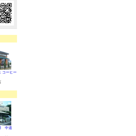
 コーヒー
店
琲 中道