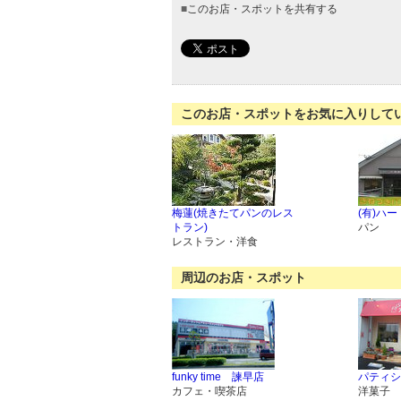
■
このお店・スポットを共有する
このお店・スポットをお気に入りして
梅蓮(焼きたてパンのレス
(有)ハ
トラン)
パン
レストラン・洋食
周辺のお店・スポット
funky time 諫早店
パティシエ
カフェ・喫茶店
洋菓子