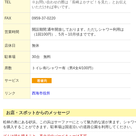
TEL
※お問い合わせの際は「長崎よかナビ！を見た」とお伝え
いただければ幸いです。
FAX
0959-37-0220
開設期間:通年開放しております。ただしシャワー利用は
営業時間
（1回100円）、5月～10月頃までです。
店休日
無休
駐車場
30台 無料
席数
トイレ有/シャワー有（男4女4/100円）
サービス
リンク
西海市役所
お店・スポットからのメッセージ
松林の奥にある砂浜。この浜はサーファーにとって魅力的な波が来ます。シャワ
を購入することができます。駐車場は国道沿いの道路公園を利用してください。