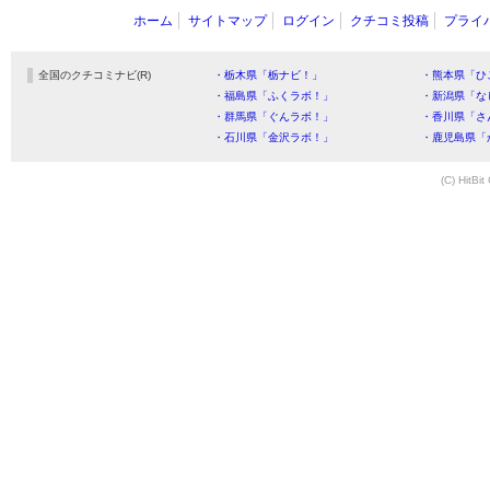
ホーム
サイトマップ
ログイン
クチコミ投稿
プライ
全国のクチコミナビ(R)
・栃木県「栃ナビ！」
・熊本県「ひ
・福島県「ふくラボ！」
・新潟県「な
・群馬県「ぐんラボ！」
・香川県「さ
・石川県「金沢ラボ！」
・鹿児島県「
(C) HitBit