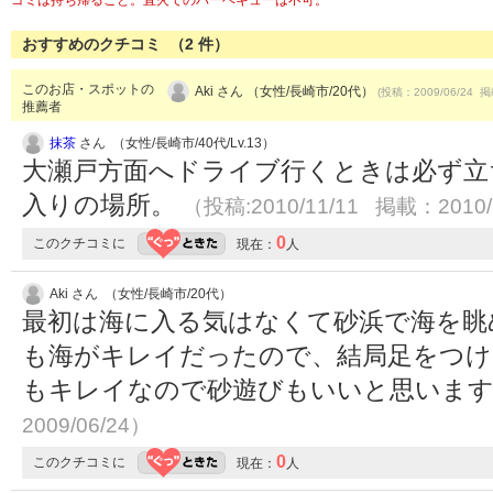
ゴミは持ち帰ること。直火でのバーベキューは不可。
おすすめのクチコミ （
2
件）
このお店・スポットの
Aki さん （女性/長崎市/20代）
(投稿：2009/06/24 掲
推薦者
抹茶
さん （女性/長崎市/40代/Lv.13）
大瀬戸方面へドライブ行くときは必ず立
入りの場所。
（投稿:2010/11/11 掲載：2010/
0
このクチコミに
現在：
人
Aki さん （女性/長崎市/20代）
最初は海に入る気はなくて砂浜で海を眺
も海がキレイだったので、結局足をつけ
もキレイなので砂遊びもいいと思いま
2009/06/24）
0
このクチコミに
現在：
人