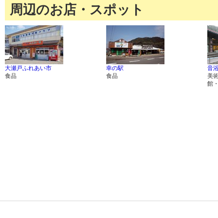
周辺のお店・スポット
大瀬戸ふれあい市
幸の駅
音
食品
食品
美
館