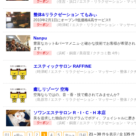
（住吉・浜口 / エステ・リラクゼーション・マッサ
整体&リラクゼーション てもみぃ
2010年2月1日にオープン!!低価格&高サービス!!
（時津町 / エステ・リラクゼーション・マッサージ・
Nanpu
豊富なカット&パーマメニュ-と確かな技術でお客様が希望さ
ます。
（浜町・銅座 / 美容室 / クチコミ数 4件）
エスティックサロン RAFFINE
（時津町 / エステ・リラクゼーション・マッサージ・整体 / ク
癒しリゾーツ 空海
空海ならではの、音・香・技で癒されてみませんか?
（島原市 / エステ・リラクゼーション・マッサージ・整体 / ク
ソワンエステサロン R・I・C・H 本店
美を追求した独自のプログラムでボディ、フェイシャルに磨き
（浜町・銅座 / エステ・リラクゼーション・マッサ
21～30
件を表示 / 全
135
件
[1]
1
2
3
4
5
[14]
«前へ
次へ»