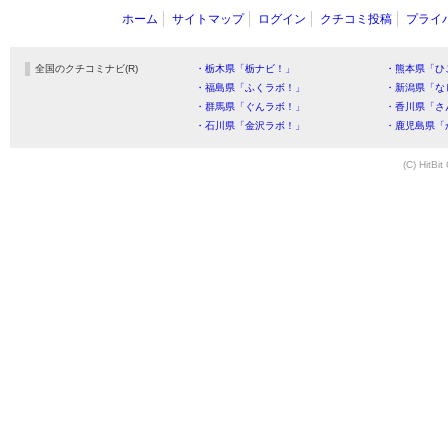
ホーム
サイトマップ
ログイン
クチコミ投稿
プライ
全国のクチコミナビ(R)
・栃木県「栃ナビ！」
・熊本県「ひ
・福島県「ふくラボ！」
・新潟県「な
・群馬県「ぐんラボ！」
・香川県「さ
・石川県「金沢ラボ！」
・鹿児島県「
(C) HitBit