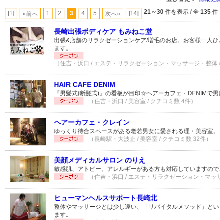
21～30
件を表示 / 全
135
件
[1]
1
2
3
4
5
[14]
«前へ
次へ»
長崎出張ボディケア もみねこ堂
出張&店舗のリラクゼーションケア/増毛のお店。お客様一人
ます。
（住吉・浜口 / エステ・リラクゼーション・マッサージ・整体 /
HAIR CAFE DENIM
『男髪式(断髪式)』の看板が目印☆ヘアーカフェ・DENIMで
（住吉・浜口 / 美容室 / クチコミ数 4件）
ヘアーカフェ・クレイン
ゆっくり待合スペースがある老若男女に愛される理・美容室。
（長崎駅・大波止 / 美容室 / クチコミ数 32件）
美顔メディカルサロン のりえ
敏感肌、アトピー、アレルギーがある方も対応していますので
（住吉・浜口 / エステ・リラクゼーション・マッサ
ヒューマンヘルスサポート長崎北
整体やマッサージとは少し違い、「リバイタルメソッド」とい
ます。